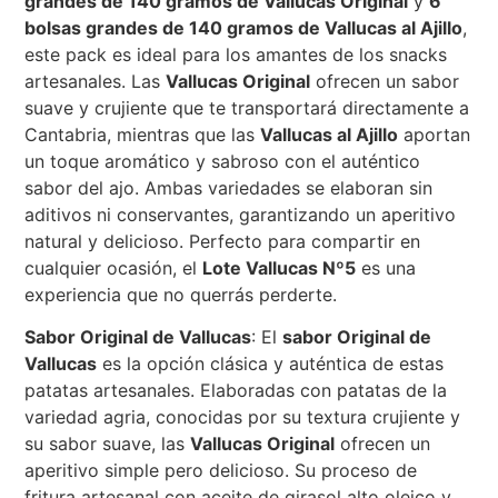
grandes de 140 gramos de Vallucas Original
y
6
bolsas grandes de 140 gramos de Vallucas al Ajillo
,
este pack es ideal para los amantes de los snacks
artesanales. Las
Vallucas Original
ofrecen un sabor
suave y crujiente que te transportará directamente a
Cantabria, mientras que las
Vallucas al Ajillo
aportan
un toque aromático y sabroso con el auténtico
sabor del ajo. Ambas variedades se elaboran sin
aditivos ni conservantes, garantizando un aperitivo
natural y delicioso. Perfecto para compartir en
cualquier ocasión, el
Lote Vallucas Nº5
es una
experiencia que no querrás perderte.
Sabor Original de Vallucas
: El
sabor Original de
Vallucas
es la opción clásica y auténtica de estas
patatas artesanales. Elaboradas con patatas de la
variedad agria, conocidas por su textura crujiente y
su sabor suave, las
Vallucas Original
ofrecen un
aperitivo simple pero delicioso. Su proceso de
fritura artesanal con aceite de girasol alto oleico y