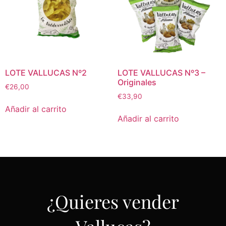
LOTE VALLUCAS Nº2
LOTE VALLUCAS Nº3 –
Originales
€
26,00
€
33,90
Añadir al carrito
Añadir al carrito
¿Quieres vender