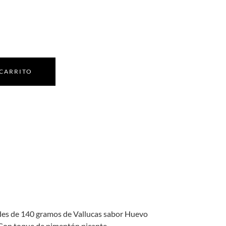
 CARRITO
ndes de 140 gramos de Vallucas sabor Huevo
r Con toque de pimentón picante.