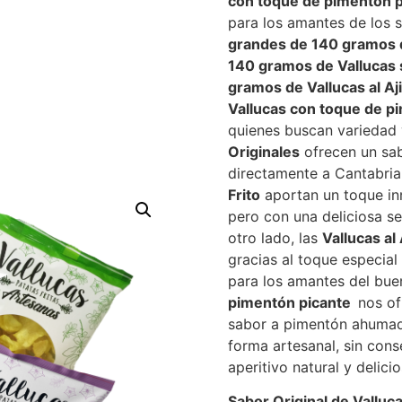
con toque de pimentón p
para los amantes de los 
grandes de 140 gramos d
140 gramos de Vallucas 
gramos de Vallucas al Aj
Vallucas con toque de p
quienes buscan variedad 
Originales
ofrecen un sab
directamente a Cantabria
Frito
aportan un toque inn
pero con una deliciosa s
otro lado, las
Vallucas al 
gracias al toque especial 
para los amantes del bue
pimentón picante
nos of
sabor a pimentón ahumad
forma artesanal, sin cons
aperitivo natural y delicio
Sabor Original de Valluc