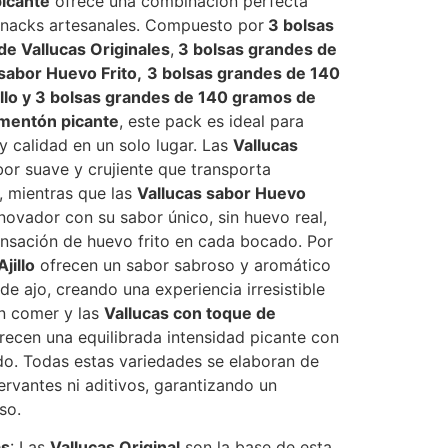
icante
ofrece una combinación perfecta
snacks artesanales. Compuesto por
3 bolsas
e Vallucas Originales
,
3 bolsas grandes de
sabor Huevo Frito,
3 bolsas grandes de 140
illo y 3 bolsas grandes de 140 gramos de
imentón picante
, este pack es ideal para
y calidad en un solo lugar. Las
Vallucas
or suave y crujiente que transporta
, mientras que las
Vallucas sabor Huevo
ovador con su sabor único, sin huevo real,
ensación de huevo frito en cada bocado. Por
Ajillo
ofrecen un sabor sabroso y aromático
de ajo, creando una experiencia irresistible
n comer y las
Vallucas con toque de
recen una equilibrada intensidad picante con
o. Todas estas variedades se elaboran de
ervantes ni aditivos, garantizando un
so.
as
: Las
Vallucas Original
son la base de esta