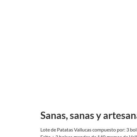
Sanas, sanas y artesan
Lote de Patatas Vallucas compuesto por:
3 bo
Frito + 3 bolsas grandes de 140 gramos de Val