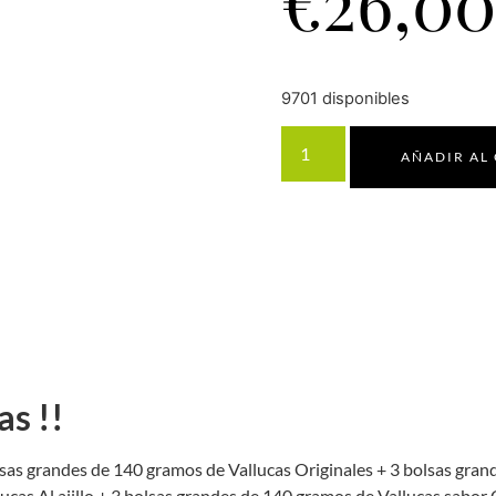
€
26,00
9701 disponibles
AÑADIR AL
as !!
lsas grandes de 140 gramos de Vallucas Originales + 3 bolsas gra
lucas Al ajillo + 3 bolsas grandes de 140 gramos de Vallucas sabo