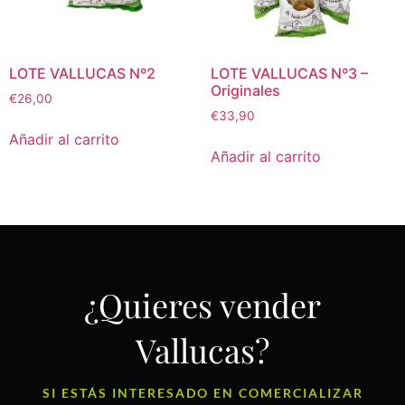
LOTE VALLUCAS Nº2
LOTE VALLUCAS Nº3 –
Originales
€
26,00
€
33,90
Añadir al carrito
Añadir al carrito
¿Quieres vender
Vallucas?
SI ESTÁS INTERESADO EN COMERCIALIZAR